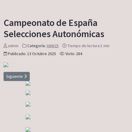
Campeonato de España
Selecciones Autonómicas
admin
Categoría:
ANW25
Tiempo de lectura:1 min
Publicado: 13 Octubre 2025
Visto: 284
Artículo siguiente: Bajas y Devoluciones
Siguiente